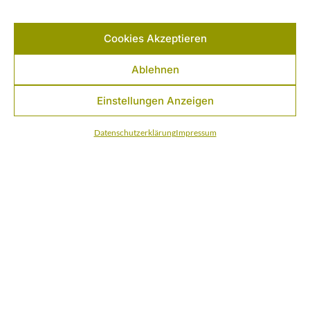
Tagen. Vom Widerruf ausgeschlossen sind Artikel, die
personalisiert,
Cookies Akzeptieren
veredelt
oder
Ablehnen
nach Kundenspezifikation gefertigt
wurden.
Einstellungen Anzeigen
Dies betrifft sämtliche individualisierte Teamwear.
Datenschutzerklärung
Impressum
6. Lieferung & Gefahrübergang
(1) Lieferzeiten stehen im Angebot bzw. in der
Auftragsbestätigung.
(2) Teillieferungen sind möglich, sofern zumutbar.
(3) Gefahrübergang:
Verbraucher:
mit Übergabe an den Kunden / an das
Versandunternehmen
Unternehmer (inkl. e.V.):
mit Übergabe an den
Unternehmer/ Vereinsvertreter / an das