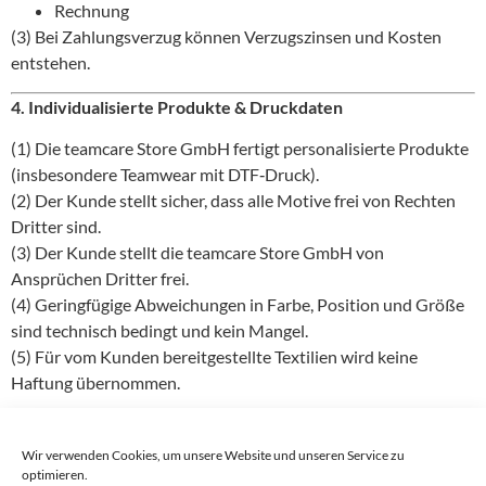
Rechnung
(3) Bei Zahlungsverzug können Verzugszinsen und Kosten
entstehen.
4. Individualisierte Produkte & Druckdaten
(1) Die teamcare Store GmbH fertigt personalisierte Produkte
(insbesondere Teamwear mit DTF‑Druck).
(2) Der Kunde stellt sicher, dass alle Motive frei von Rechten
Dritter sind.
(3) Der Kunde stellt die teamcare Store GmbH von
Ansprüchen Dritter frei.
(4) Geringfügige Abweichungen in Farbe, Position und Größe
sind technisch bedingt und kein Mangel.
(5) Für vom Kunden bereitgestellte Textilien wird keine
Haftung übernommen.
5. Widerrufsrecht für Verbraucher
Wir verwenden Cookies, um unsere Website und unseren Service zu
Verbraucher haben ein gesetzliches Widerrufsrecht von 14
optimieren.